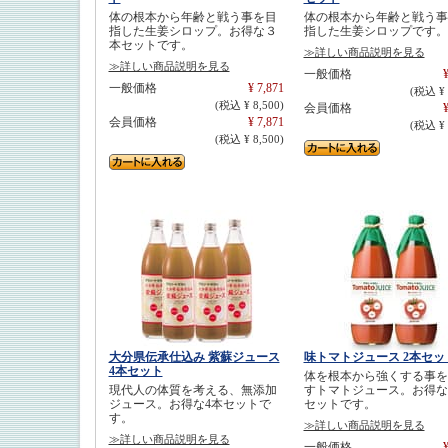
体の根本から年齢と戦う事を目
体の根本から年齢と戦う事
指した生姜シロップ。お得な３
指した生姜シロップです。
本セットです。
≫詳しい商品説明を見る
≫詳しい商品説明を見る
一般価格
¥
一般価格
¥ 7,871
(税込 ¥ 
(税込 ¥ 8,500)
会員価格
¥
会員価格
¥ 7,871
(税込 ¥ 
(税込 ¥ 8,500)
大分県伝承仕込み 紫蘇ジュース
味トマトジュース 2本セッ
4本セット
体を根本から強くする事を
現代人の体質を考える、無添加
すトマトジュース。お得な
ジュース。お得な4本セットで
セットです。
す。
≫詳しい商品説明を見る
≫詳しい商品説明を見る
一般価格
¥