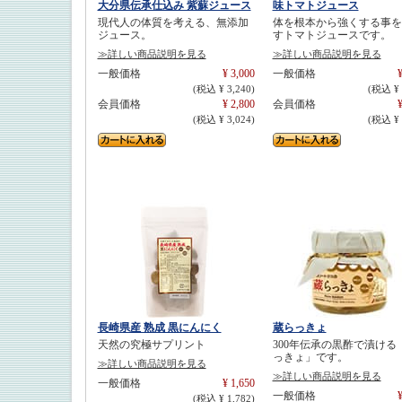
大分県伝承仕込み 紫蘇ジュース
味トマトジュース
現代人の体質を考える、無添加
体を根本から強くする事を
ジュース。
すトマトジュースです。
≫詳しい商品説明を見る
≫詳しい商品説明を見る
一般価格
¥ 3,000
一般価格
¥
(税込 ¥ 3,240)
(税込 ¥ 
会員価格
¥ 2,800
会員価格
¥
(税込 ¥ 3,024)
(税込 ¥ 
長崎県産 熟成 黒にんにく
蔵らっきょ
天然の究極サプリント
300年伝承の黒酢で漬ける
っきょ」です。
≫詳しい商品説明を見る
≫詳しい商品説明を見る
一般価格
¥ 1,650
一般価格
¥
(税込 ¥ 1,782)