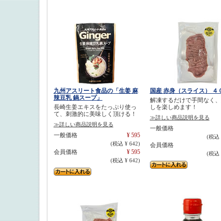
九州アスリート食品の「生姜 麻
国産 赤身（スライス） ４
辣豆乳 鍋スープ」
解凍するだけで手間なく、
長崎生姜エキスをたっぷり使っ
しを楽しめます！
て、刺激的に美味しく頂ける！
≫詳しい商品説明を見る
≫詳しい商品説明を見る
一般価格
一般価格
¥ 595
(税込 
(税込 ¥ 642)
会員価格
会員価格
¥ 595
(税込 
(税込 ¥ 642)