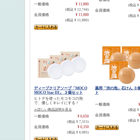
一般価格
¥ 11,800
(税込 ¥ 
(税込 ¥ 12,744)
会員価格
¥
会員価格
¥ 11,000
(税込 ¥ 
(税込 ¥ 11,880)
ディープクリアソープ「MOCO
薬用「渋の泡」石けん ３
MOCO Star III」 ３個セット
ト
ヒトデを使ったモコモコの泡
で、優しくキレイにする！
一般価格
¥
≫詳しい商品説明を見る
(税込 ¥ 
会員価格
¥
一般価格
¥ 6,650
(税込 ¥ 
(税込 ¥ 7,315)
会員価格
¥ 6,350
(税込 ¥ 6,985)