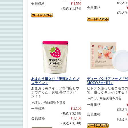
(税込 ¥ 
会員価格
¥ 1,550
会員価格
¥
(税込 ¥ 1,674)
(税込 ¥ 
あまおう苺入り「伊都きんぐプ
ディープクリアソープ「M
ロテイン」
MOCO Star III」
あまおう苺スイーツ専門店とウ
ヒトデを使ったモコモコの
チで作った、究極 苺プロテイ
で、優しくキレイにする！
ン！！
≫詳しい商品説明を見る
≫詳しい商品説明を見る
一般価格
¥
一般価格
¥ 3,100
(税込 ¥ 
(税込 ¥ 3,348)
会員価格
¥
会員価格
¥ 3,100
(税込 ¥ 
(税込 ¥ 3,348)