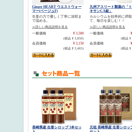
Ginger HEART ウエストウォー
九州アスリート製薬の「ト
マー(ベージュF)
キサンCA錠」
生姜の力で優しく丁寧に深部ま
カルシウムを効率的に摂取
で温める。
て、毎日を楽しむ！！
≫詳しい商品説明を見る
≫詳しい商品説明を見る
一般価格
¥ 3,500
一般価格
¥
(税込 ¥ 3,850)
(税込 ¥ 
会員価格
¥ 3,150
会員価格
¥
(税込 ¥ 3,465)
(税込 ¥ 
長崎県産 生姜シロップ 3本セッ
元祖 長崎県産 生姜シロップ
ト
セット