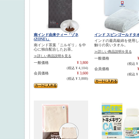
南インド由来ティー「ゾネ
インド スビンゴールドタ
(ZONE)」
インドの最高級綿を使用し
南インド茶葉「ニルギリ」を中
触りの良いタオル。
心に独自配合したお茶。
≫詳しい商品説明を見る
≫詳しい商品説明を見る
一般価格
¥
一般価格
¥ 3,800
(税込 ¥ 
(税込 ¥ 4,104)
会員価格
¥
会員価格
¥ 3,600
(税込 ¥ 
(税込 ¥ 3,888)