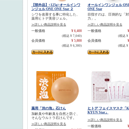
【部外品】<125g>オールインワ
オールインワンジェル ON
ンジェル ONE ONE Star ２
ONE Star
シワを改善する事に特化した、
目指すのは、圧倒的な「対
薬用ヒトデ美容ジェル。
力」。
≫詳しい商品説明を見る
≫詳しい商品説明を見る
一般価格
¥ 6,400
一般価格
¥
(税込 ¥ 7,040)
(税込 ¥ 
会員価格
¥ 5,800
会員価格
¥
(税込 ¥ 6,380)
(税込 ¥ 
薬用「渋の泡」石けん
ヒトデ フェイスマスク「K
KYUN Star」
加齢臭や年齢臭を自然と防ぐ、
そんなウルトラ石けんです。
≫詳しい商品説明を見る
≫詳しい商品説明を見る
一般価格
¥