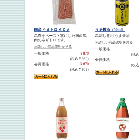
国産 うまトロ ６０ｇ
うま醤油（50ml）
馬肉をペースト状にした国産馬
馬刺し専用 うま醤油
肉のネギトロです。
≫詳しい商品説明を見る
≫詳しい商品説明を見る
一般価格
一般価格
¥ 870
(税込 
(税込 ¥ 939)
会員価格
会員価格
¥ 870
(税込 
(税込 ¥ 939)