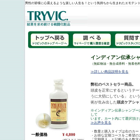
男性の皆様に心震えるような楽しい人生を！という気持ちから生まれたエモテン
インディアン伝承シャ
（無鉱物油・無合成香料・無着色
≫詳しい商品説明を見る
弊社のベストセラー商品。
頭皮を正常にするというテー
うに大切にしている」 とい
術が生み出した
頭皮ケアシャ
※インディアン伝承シャンプー
して
います。カート内にて選択頂け
≫お声を見る
・数量と購入タイプは右のカー
一般価格
¥ 4,800
・お得な定期コースをご希望の
「定期購入」と記載のある数字