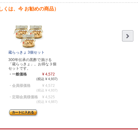
しくは、今 お勧めの商品）
蔵らっきょ 3個セット
300年伝承の黒酢で漬ける
「蔵らっきょ」。お得な３個
セットです。
・一般価格
¥ 4,572
(税込 ¥ 4,937)
・会員様価格
¥ 4,572
(税込 ¥ 4,937)
・定期会員様価格
¥ 4,525
(税込 ¥ 4,887)