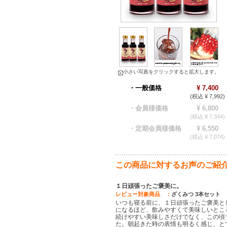
小さい写真をクリックすると拡大します。
・一般価格
¥ 7,400
(税込 ¥ 7,992)
・会員様価格
¥ 6,800
(税込 ¥ 7,344)
・定期会員様価格
¥ 6,550
(税込 ¥ 7,074)
この商品に対するお声のご紹
１日頑張ったご褒美に。
レビュー対象商品 ：
ざくみつ 3本セット
いつも寝る前に、１日頑張ったご褒美と
になるほど、飲みやすくて美味しいとこ
続けやすい美味しさだけでなく、この頃
た。朝起きた時の表情も明るく感じ、と