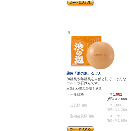
9.
薬用「渋の泡」石けん
加齢臭や年齢臭を自然と防ぐ、そんな
ウルトラ石けんです。
≫詳しい商品説明を見る
・一般価格
¥ 1,982
(税込 ¥ 2,180)
・会員様価格
¥ 1,800
(税込 ¥ 1,980)
・定期会員様価格
¥ 1,782
(税込 ¥ 1,960)