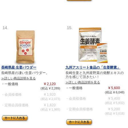
14.
15.
長崎県産 生姜パウダー
九州アスリート食品の「生姜酵素」
長崎県産の凄い生姜パウダー。
長崎生姜と九州産野菜の発酵エキスの
力を感じて頂きたい！
≫詳しい商品説明を見る
≫詳しい商品説明を見る
・一般価格
¥ 2,120
・一般価格
¥ 5,600
(税込 ¥ 2,289)
(税込 ¥ 6,048)
・会員様価格
¥ 1,920
・会員様価格
¥ 5,400
(税込 ¥ 2,073)
(税込 ¥ 5,832)
・定期会員様価格
¥ 1,820
・定期会員様価格
¥ 5,200
(税込 ¥ 1,965)
(税込 ¥ 5,616)