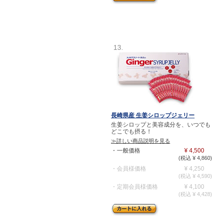
13.
長崎県産 生姜シロップジェリー
生姜シロップと美容成分を、いつでも
どこでも摂る！
≫詳しい商品説明を見る
・一般価格
¥ 4,500
(税込 ¥ 4,860)
・会員様価格
¥ 4,250
(税込 ¥ 4,590)
・定期会員様価格
¥ 4,100
(税込 ¥ 4,428)