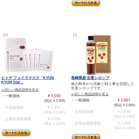
10.
11.
ヒトデ フェイスマスク「KYUN
長崎県産 生姜シロップ
KYUN Star」
体の根本から年齢と戦う事を目指した
生姜シロップです。
≫詳しい商品説明を見る
≫詳しい商品説明を見る
・一般価格
¥ 3,550
・一般価格
¥ 2,667
(税込 ¥ 3,905)
(税込 ¥ 2,880)
・会員様価格
¥ 3,350
・会員様価格
¥ 2,649
(税込 ¥ 3,685)
(税込 ¥ 2,860)
・定期会員様価格
¥ 3,250
・定期会員様価格
¥ 2,639
(税込 ¥ 3,575)
(税込 ¥ 2,850)