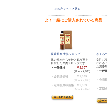
≫お声をもっと見る
よく一緒にご購入されている商品
長崎県産 生姜シロップ
ざくみ
体の根本から年齢と戦う事を
女性バ
目指した生姜シロップです。
われる
た無添
・一般価格
¥ 2,667
・一般
(税込 ¥ 2,880)
・会員様価格
¥ 2,649
・会員
(税込 ¥ 2,860)
・定期会員様価格
¥ 2,639
・定期
(税込 ¥ 2,850)