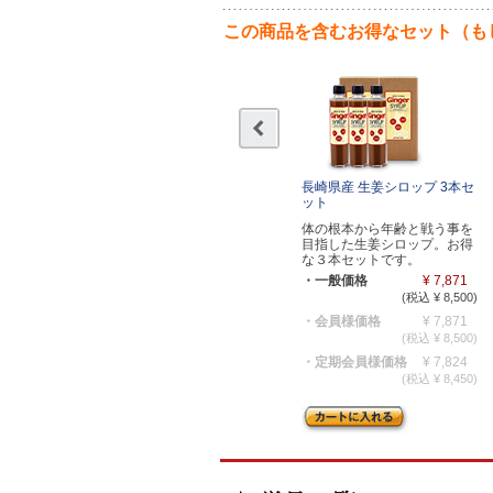
この商品を含むお得なセット（も
長崎県産 生姜シロップ 3本セ
ット
体の根本から年齢と戦う事を
目指した生姜シロップ。お得
な３本セットです。
・一般価格
¥ 7,871
(税込 ¥ 8,500)
・会員様価格
¥ 7,871
(税込 ¥ 8,500)
・定期会員様価格
¥ 7,824
(税込 ¥ 8,450)