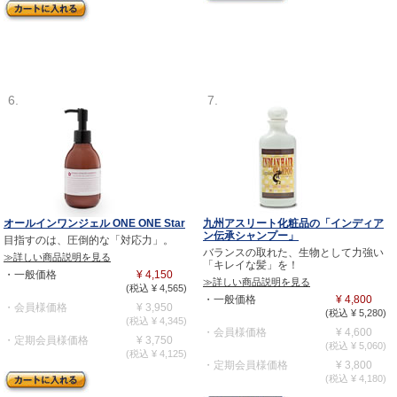
6.
7.
オールインワンジェル ONE ONE Star
九州アスリート化粧品の「インディア
ン伝承シャンプー」
目指すのは、圧倒的な「対応力」。
バランスの取れた、生物として力強い
≫詳しい商品説明を見る
「キレイな髪」を！
・一般価格
¥ 4,150
≫詳しい商品説明を見る
(税込 ¥ 4,565)
・一般価格
¥ 4,800
・会員様価格
¥ 3,950
(税込 ¥ 5,280)
(税込 ¥ 4,345)
・会員様価格
¥ 4,600
・定期会員様価格
¥ 3,750
(税込 ¥ 5,060)
(税込 ¥ 4,125)
・定期会員様価格
¥ 3,800
(税込 ¥ 4,180)