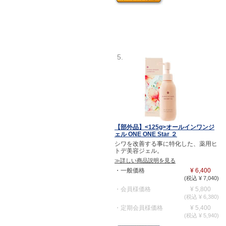
5.
【部外品】<125g>オールインワンジ
ェル ONE ONE Star ２
シワを改善する事に特化した、薬用ヒ
トデ美容ジェル。
≫詳しい商品説明を見る
・一般価格
¥ 6,400
(税込 ¥ 7,040)
・会員様価格
¥ 5,800
(税込 ¥ 6,380)
・定期会員様価格
¥ 5,400
(税込 ¥ 5,940)