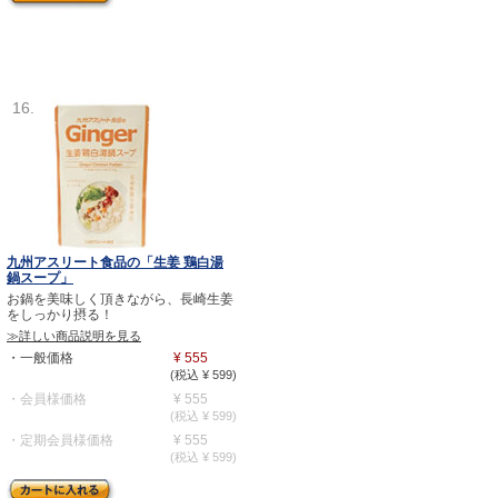
16.
九州アスリート食品の「生姜 鶏白湯
鍋スープ」
お鍋を美味しく頂きながら、長崎生姜
をしっかり摂る！
≫詳しい商品説明を見る
・一般価格
¥ 555
(税込 ¥ 599)
・会員様価格
¥ 555
(税込 ¥ 599)
・定期会員様価格
¥ 555
(税込 ¥ 599)