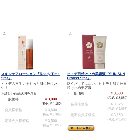
2.
3.
スキンケアローション「Ready Time
ヒトデ日焼け止め美容液「SUN SUN
Star」
Protect Star」
ヒトデの再生力をもっと肌に届けた
防ぐだけではない、ヒトデを加えた日
い！！
焼け止め美容液
・一般価格
¥ 3,500
≫詳しい商品説明を見る
(税込 ¥ 3,850)
・一般価格
¥ 3,800
(税込 ¥ 4,180)
・会員様価格
¥ 3,325
(税込 ¥ 3,657)
・会員様価格
¥ 3,600
(税込 ¥ 3,960)
・定期会員様価格
¥ 3,150
(税込 ¥ 3,465)
・定期会員様価格
¥ 3,500
(税込 ¥ 3,850)