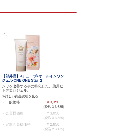
4.
【部外品】<チューブ>オールインワン
ジェル ONE ONE Star ２
シワを改善する事に特化した、薬用ヒ
トデ美容ジェル。
≫詳しい商品説明を見る
・一般価格
¥ 3,350
(税込 ¥ 3,685)
・会員様価格
¥ 3,050
(税込 ¥ 3,355)
・定期会員様価格
¥ 2,850
(税込 ¥ 3,135)