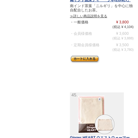
南インド由来ティー「ゾネ(ZONE)」
南インド茶葉「ニルギリ」を中心に独
自配合したお茶。
≫詳しい商品説明を見る
・一般価格
¥ 3,800
(税込 ¥ 4,104)
・会員様価格
¥ 3,600
(税込 ¥ 3,888)
・定期会員様価格
¥ 3,500
(税込 ¥ 3,780)
45.
Ginger HEART ウエストウォーマー