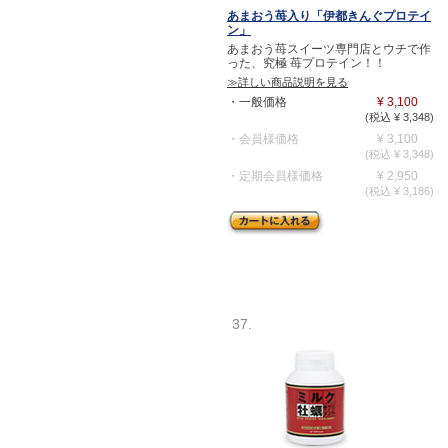
あまおう苺入り「伊都きんぐプロテイ
ン」
あまおう苺スイーツ専門店とウチで作
った、究極 苺プロテイン！！
≫詳しい商品説明を見る
・一般価格
¥ 3,100
(税込 ¥ 3,348)
・会員様価格
¥ 3,100
(税込 ¥ 3,348)
・定期会員様価格
¥ 2,950
(税込 ¥ 3,186)
37.