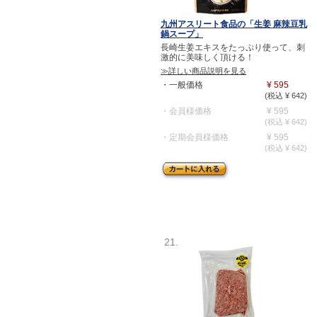
九州アスリート食品の「生姜 麻辣豆乳
鍋スープ」
長崎生姜エキスをたっぷり使って、刺
激的に美味しく頂ける！
≫詳しい商品説明を見る
・一般価格
¥ 595
(税込 ¥ 642)
・会員様価格
¥ 595
(税込 ¥ 642)
・定期会員様価格
¥ 595
(税込 ¥ 642)
21.