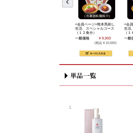
<会員ページ>熊本馬刺し
<会
生活、スペシャルコース
生活
（１２食分）
（１
一般価格
¥ 9,900
一般
(税込 ¥ 10,692)
1.