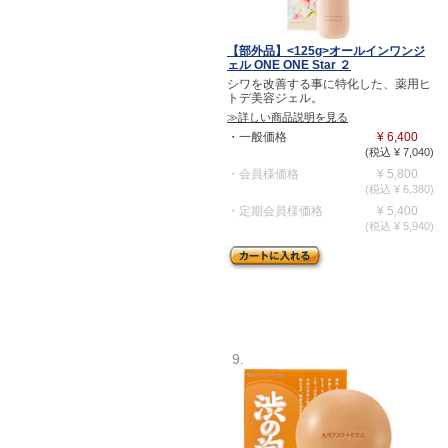
【部外品】<125g>オールインワンジ
ェル ONE ONE Star ２
シワを改善する事に特化した、薬用ヒ
トデ美容ジェル。
≫詳しい商品説明を見る
・一般価格
¥ 6,400
(税込 ¥ 7,040)
・会員様価格
¥ 5,800
(税込 ¥ 6,380)
・定期会員様価格
¥ 5,400
(税込 ¥ 5,940)
9.