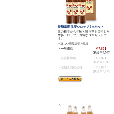
長崎県産 生姜シロップ 3本セット
体の根本から年齢と戦う事を目指した
生姜シロップ。お得な３本セットで
す。
≫詳しい商品説明を見る
・一般価格
¥ 7,871
(税込 ¥ 8,500)
・会員様価格
¥ 7,871
(税込 ¥ 8,500)
・定期会員様価格
¥ 7,824
(税込 ¥ 8,450)
5.