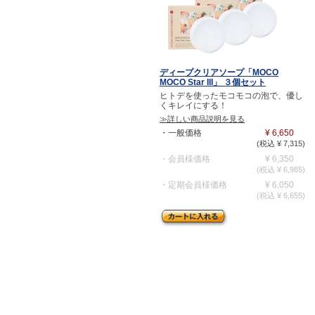
ディープクリアソープ「MOCO
MOCO Star III」 ３個セット
ヒトデを使ったモコモコの泡で、優し
くキレイにする！
≫詳しい商品説明を見る
・一般価格
¥ 6,650
(税込 ¥ 7,315)
・会員様価格
¥ 6,350
(税込 ¥ 6,985)
・定期会員様価格
¥ 6,050
(税込 ¥ 6,655)