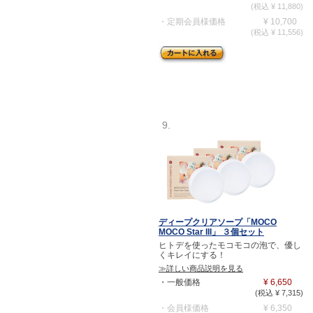
(税込 ¥ 11,880)
・定期会員様価格
¥ 10,700
(税込 ¥ 11,556)
9.
ディープクリアソープ「MOCO
MOCO Star III」 ３個セット
ヒトデを使ったモコモコの泡で、優し
くキレイにする！
≫詳しい商品説明を見る
・一般価格
¥ 6,650
(税込 ¥ 7,315)
・会員様価格
¥ 6,350