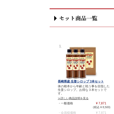
1.
長崎県産 生姜シロップ 3本セット
体の根本から年齢と戦う事を目指した
生姜シロップ。お得な３本セットで
す。
≫詳しい商品説明を見る
・一般価格
¥ 7,871
(税込 ¥ 8,500)
・会員様価格
¥ 7,871