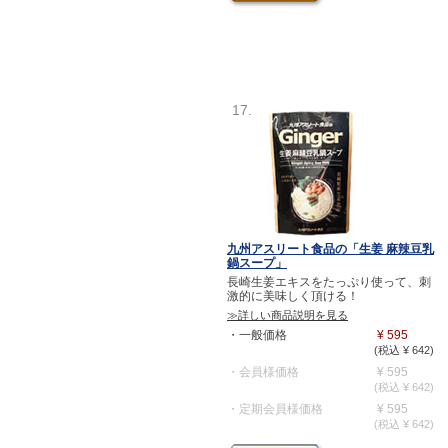
17.
九州アスリート食品の「生姜 麻辣豆乳
鍋スープ」
長崎生姜エキスをたっぷり使って、刺
激的に美味しく頂ける！
≫詳しい商品説明を見る
・一般価格
¥ 595
(税込 ¥ 642)
・会員様価格
¥ 595
(税込 ¥ 642)
・定期会員様価格
¥ 595
(税込 ¥ 642)