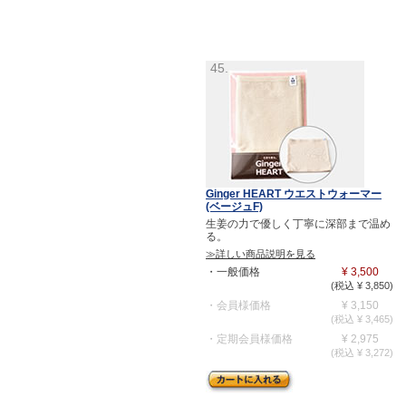
45.
Ginger HEART ウエストウォーマー
(ベージュF)
生姜の力で優しく丁寧に深部まで温め
る。
≫詳しい商品説明を見る
・一般価格
¥ 3,500
(税込 ¥ 3,850)
・会員様価格
¥ 3,150
(税込 ¥ 3,465)
・定期会員様価格
¥ 2,975
(税込 ¥ 3,272)