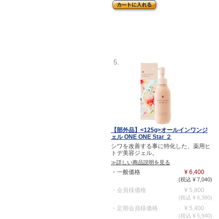
5.
【部外品】<125g>オールインワンジ
ェル ONE ONE Star ２
シワを改善する事に特化した、薬用ヒ
トデ美容ジェル。
≫詳しい商品説明を見る
・一般価格
¥ 6,400
(税込 ¥ 7,040)
・会員様価格
¥ 5,800
(税込 ¥ 6,380)
・定期会員様価格
¥ 5,400
(税込 ¥ 5,940)