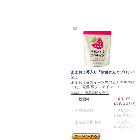
33.
あまおう苺入り「伊都きんぐプロテイ
ン」
あまおう苺スイーツ専門店とウチで作
った、究極 苺プロテイン！！
≫詳しい商品説明を見る
・一般価格
¥ 3,100
(税込 ¥ 3,348)
・会員様価格
¥ 3,100
(税込 ¥ 3,348)
・定期会員様価格
¥ 2,950
(税込 ¥ 3,186)