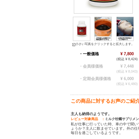
小さい写真をクリックすると拡大します。
・一般価格
¥ 7,800
(税込 ¥ 8,424)
・会員様価格
¥ 7,448
(税込 ¥ 8,043)
・定期会員様価格
¥ 6,000
(税込 ¥ 6,480)
この商品に対するお声のご紹
主人も納得のようです。
レビュー対象商品 ：
ミルク牡蠣サプリメン
私が仕事に行っていた時、車の中で聞い
ょうか？主人に飲ませています。外の仕
毎日を過ごしているようです。