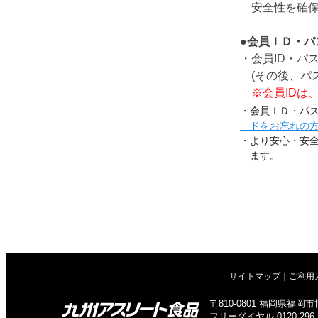
安全性を確保
●会員ＩＤ・パ
・会員ID・パ
(その後、パ
※会員IDは
・会員ＩＤ・パ
ドをお忘れの方
・より安心・安
ます。
サイトマップ
｜
ご利用
〒810-0801 福岡県福
フリーダイヤル 0120-296-24