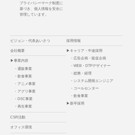
プライバシーマーク制度に
基づき、個人情報を安全に
管理しています。
ビジョン・代表あいさつ
採用情報
会社概要
▶
キャリア・中途採用
・
広告企画・販促企画
▶事業内容
・
WEB・DTPデザイナー
・
通販事業
・
総務・経理
・
飲食事業
・
システム開発エンジニア
・
アニメ事業
・
コールセンター
・
アグリ事業
・
飲食事業
・
DSC事業
▶
新卒採用
・
再生事業
CSR活動
オフィス環境