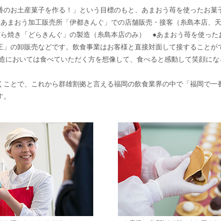
番のお土産菓子を作る！」という目標のもと、あまおう苺を使ったお菓
●あまおう加工販売所「伊都きんぐ」での店舗販売・接客（糸島本店、
どら焼き「どらきんぐ」の製造（糸島本店のみ） ●あまおう苺を使った
王」の卸販売などです。飲食事業はお客様と直接対面して接することが
製造においては食べていただく方を想像して、食べると感動して笑顔にな
くことで、これから群雄割拠と言える福岡の飲食業界の中で「福岡で一
す。