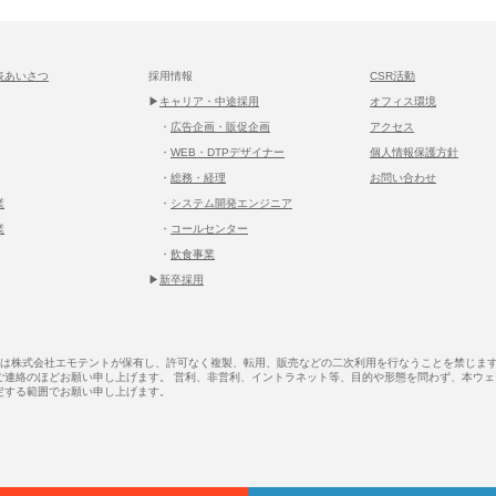
表あいさつ
採用情報
CSR活動
▶
キャリア・中途採用
オフィス環境
・
広告企画・販促企画
アクセス
・
WEB・DTPデザイナー
個人情報保護方針
・
総務・経理
お問い合わせ
業
・
システム開発エンジニア
業
・
コールセンター
・
飲食事業
▶
新卒採用
作権は株式会社エモテントが保有し、許可なく複製、転用、販売などの二次利用を行なうことを禁じま
o.jpまでご連絡のほどお願い申し上げます。 営利、非営利、イントラネット等、目的や形態を問わず、本
定する範囲でお願い申し上げます。