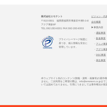
株式会社エモテント
ビジョン・代
〒810-0801 福岡県福岡市博多区中洲5-3-8
会社概要
アクア博多8F
▶事業内容
TEL:092-283-8301 FAX:092-283-8303
・
通販事業
・
飲食事業
プライバシーマーク制度に
基づき、個人情報を安全に
・
アニメ事
管理しています。
・
アグリ事
・
DSC事業
・
再生事業
本ウェブサイト内のコンテンツ(情報・資料・画像等)の著
ません。二次利用をご希望の際は、info@emotent.c
いては認めておりません。引用につきましては著作権法が規