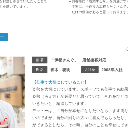
をお渡しさせていただくことで、
▲お客様に「感動する味」をお届けす
力を磨いています。
丁寧に、手作りの工程もたくさんで
だけの価値があると思っております
ー
「伊都きんぐ」 店舗接客対応
部 署
青木 聡明
2008年入社
氏 名
入社歴
【仕事で大切にしていること】
姿勢を大切にしています。スポーツでも仕事でも結
姿勢（考え方）が必要だと思っていて、それをひと
いきたいと、精進しています。
モットーは、「自分が幸せになりたいなら、まず周
いのですが、自分の回りの方々に喜んでもらったり
ができるとしたら、その時、自分のことも幸せにで