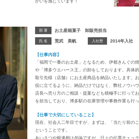
がいを感じています！
お土産箱菓子 卸販売担当
部 署
荒武 美帆
2014年入社
氏 名
入社歴
【仕事内容】
「福岡で一番のお土産」となるため、伊都きんぐの
や「博多ウエハース王」の卸をしております。具体
取引先様（店舗）にお土産商品を納品いたします。
役に立てるように、納品だけではなく、弊社ノウハウ
店長へ売り方のご相談・提案なども積極手に行って
を担当しており、博多駅の在庫管理や事務作業も行
【仕事で大切にしていること】
現在、社会人二年目ですが、まずは、「当たり前の
ということです。
あいさつや報連相は勿論ですが、日々の伝票チェッ