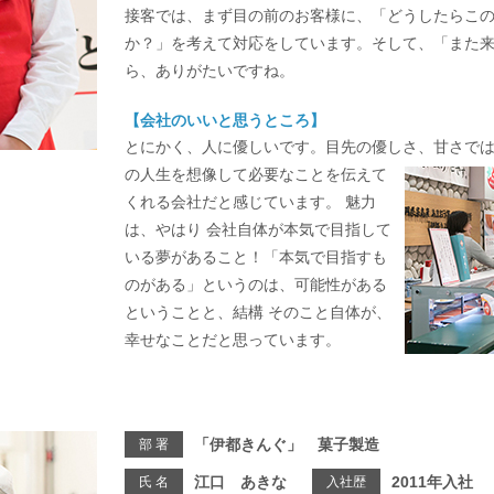
接客では、まず目の前のお客様に、「どうしたらこ
か？」を考えて対応をしています。そして、「また
ら、ありがたいですね。
【会社のいいと思うところ】
とにかく、人に優しいです。目先の優しさ、甘さで
の人生を想像して必要なことを伝えて
くれる会社だと感じています。 魅力
は、やはり 会社自体が本気で目指して
いる夢があること！「本気で目指すも
のがある」というのは、可能性がある
ということと、結構 そのこと自体が、
幸せなことだと思っています。
「伊都きんぐ」 菓子製造
部 署
江口 あきな
2011年入社
氏 名
入社歴