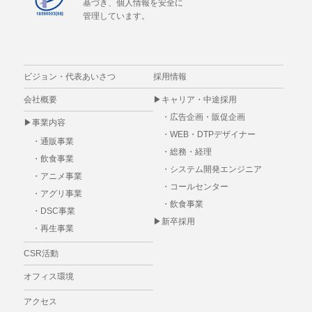
基づき、個人情報を安全に
管理しています。
ビジョン・代表あいさつ
採用情報
会社概要
▶
キャリア・中途採用
・
広告企画・販促企画
▶事業内容
・
WEB・DTPデザイナー
・
通販事業
・
総務・経理
・
飲食事業
・
システム開発エンジニア
・
アニメ事業
・
コールセンター
・
アグリ事業
・
飲食事業
・
DSC事業
▶
新卒採用
・
再生事業
CSR活動
オフィス環境
アクセス